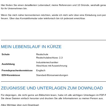
Hier finden Sie einen detaillierten Lebenslauf, meine Referenzen und 10 Gründe, weshalb gerad
für ihr Unternehmen bin.
Wenn Sie mich näher kennenlernen möchten, würde ich mich sehr über eine Einladung zum pe
freuen. Über das Kontaktformular oder telefonisch bin ich jederzeit erreichbar.
MEIN LEBENSLAUF IN KÜRZE
Schule
Realschule
Realschulabschluss: 2,3
Industriemechaniker
Ausbildung
Abschluss mit Auszeichnung
Fremdsprachenkenntnisse
Englisch
EDV-Kenntnisse
Standard-Büroanwendungen
ZEUGNISSE UND UNTERLAGEN ZUM DOWNLOAD
Für diejenigen, die nicht gerne am Bildschirm lesen, habe ich alle wichtigen Unterlagen im PDF-
Sie diese Dateien einfach herunter und drucken Sie alle Informationen zu meiner Person aus.
Alles Wichtige über zum Download: