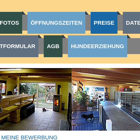
FOTOS
ÖFFNUNGSZEITEN
PREISE
DAT
TFORMULAR
AGB
HUNDEERZIEHUNG
MEINE BEWERBUNG